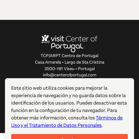
TCP/ARPT Centro de Portugal
Casa Amarela • Largo de Sta Cristina
3500-181 Viseu • Portugal
info@centerofportugal.com
Este sitio web utiliza cookies para mejorar la
SOBRE ESTE SITIO WEB
experiencia de navegación y no guarda datos sobre la
identificación de los usuarios. Puedes desactivar esta
ENLACES ÚTILES
función en la configuración de tu navegador. Para
obtener más información, consulta los
Términos de
SÍGUENOS
Uso y el Tratamiento de Datos Personales
.