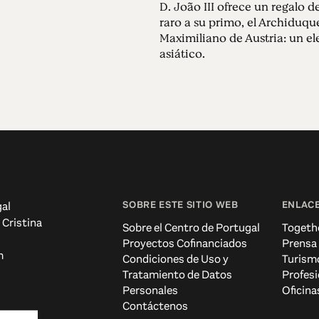
D. João III ofrece un regalo 
raro a su primo, el Archiduqu
Maximiliano de Austria: un el
asiático.
SOBRE ESTE SITIO WEB
ENLACE
al
 Cristina
Sobre el Centro de Portugal
Togeth
Proyectos Cofinanciados
Prensa
m
Condiciones de Uso y
Turism
Tratamiento de Datos
Profesi
Personales
Oficina
Contáctenos