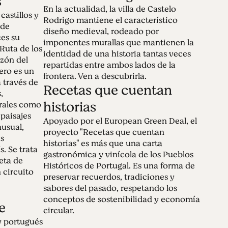
s
En la actualidad, la villa de Castelo
 castillos y
Rodrigo mantiene el característico
 de
diseño medieval, rodeado por
ces su
imponentes murallas que mantienen la
Ruta de los
identidad de una historia tantas veces
azón del
repartidas entre ambos lados de la
ero es un
frontera. Ven a descubrirla.
a través de
Recetas que cuentan
,
historias
rales como
 paisajes
Apoyado por el European Green Deal, el
nusual,
proyecto "Recetas que cuentan
as
historias" es más que una carta
s. Se trata
gastronómica y vinícola de los Pueblos
leta de
Históricos de Portugal. Es una forma de
 circuito
preservar recuerdos, tradiciones y
sabores del pasado, respetando los
conceptos de sostenibilidad y economía
e
circular.
ey portugués