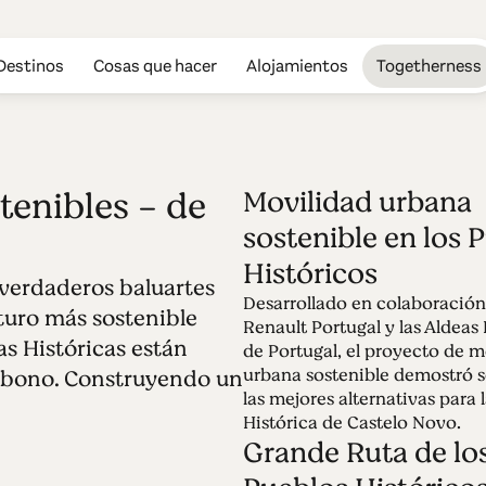
Destinos
Cosas que hacer
Alojamientos
Togetherness
tenibles - de
Movilidad urbana
sostenible en los 
Edición 73 - Ald
Históricos
 verdaderos baluartes
Sostenibles
Desarrollado en colaboració
turo más sostenible
Renault Portugal y las Aldeas 
as Históricas están
de Portugal, el proyecto de m
17.04.2023 • 30.04.2023
urbana sostenible demostró s
rbono. Construyendo un
Las 12 Aldeas Históricas de Portugal son ver
las mejores alternativas para 
futuro más sostenible para las generaciones f
Histórica de Castelo Novo.
Grande Ruta de lo
comprometidas con la neutralidad de carbono
mejor.