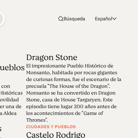
Búsqueda
Español
Dragon Stone
Pueblos
El impresionante Pueblo Histórico de
eas Históricas
Monsanto, habitada por rocas gigantes
de curiosas formas, fue el escenario de la
n con
precuela "The House of the Dragon".
Históricas
Monsanto se ha convertido en Dragon
ovilidad
Stone, casa de House Targaryen. Este
er una de
episodio tiene lugar 200 años antes de
daderos bastiones del pasado, mirando un
la Aldea
los acontecimientos de "Game of
uturas. Las Aldeas Históricas están
Thrones".
s
 y con la construcción de un planeta
CIUDADES Y PUEBLOS
Castelo Rodrigo