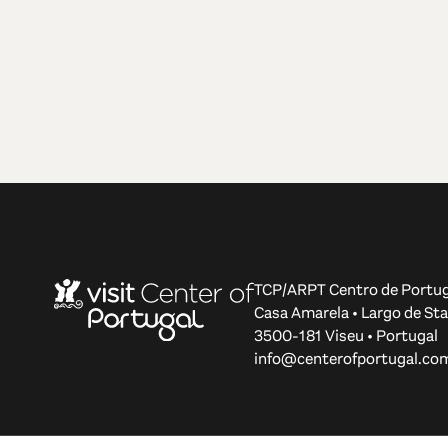
TCP/ARPT Centro de Portug
Casa Amarela • Largo de Sta
3500-181 Viseu • Portugal
info@centerofportugal.co