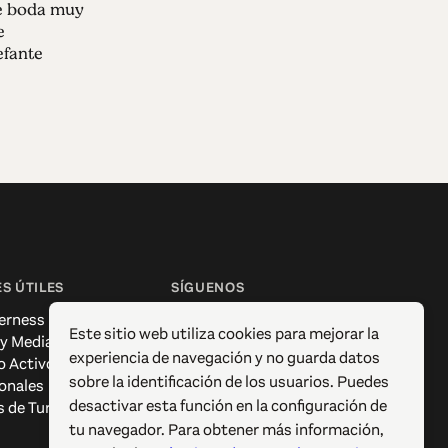
de boda muy
e
efante
S ÚTILES
SÍGUENOS
erness
Facebook
Este sitio web utiliza cookies para mejorar la
 y Media
Instagram
experiencia de navegación y no guarda datos
o Activo
X / Twitter
sobre la identificación de los usuarios. Puedes
onales
Pinterest
desactivar esta función en la configuración de
s de Turismo
YouTube
tu navegador. Para obtener más información,