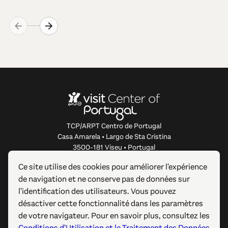
TCP/ARPT Centro de Portugal
Casa Amarela • Largo de Sta Cristina
3500-181 Viseu • Portugal
info@centerofportugal.com
Ce site utilise des cookies pour améliorer l'expérience
de navigation et ne conserve pas de données sur
À PROPOS DE CE SITE WEB
l'identification des utilisateurs. Vous pouvez
désactiver cette fonctionnalité dans les paramètres
LIENS UTILES
de votre navigateur. Pour en savoir plus, consultez les
Conditions d'Utilisation et le Traitement des Données