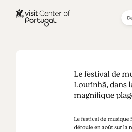
De
ARTS & CULTURE
Sons na Arei
Le festival de m
Lourinhã, dans l
magnifique plage
Le festival de musique 
déroule en août sur la 