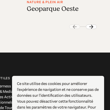
NATURE & PLEIN AIR
EN
Geoparque Oeste
D
UTILES
SUIVEZ-NOUS
Ce site utilise des cookies pour améliorer
erness
Facebook
l'expérience de navigation et ne conserve pas de
 & Media
Instagram
données sur l'identification des utilisateurs.
es Actives
X / Twitter
Vous pouvez désactiver cette fonctionnalité
sionnels
Pinterest
dans les paramètres de votre navigateur. Pour
 de Tourisme
YouTube