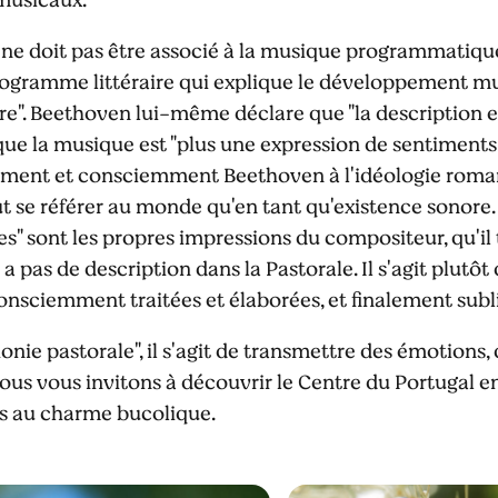
ne doit pas être associé à la musique programmatique.
programme littéraire qui explique le développement mu
e". Beethoven lui-même déclare que "la description est i
 que la musique est "plus une expression de sentiments
tement et consciemment Beethoven à l'idéologie romant
t se référer au monde qu'en tant qu'existence sonore. 
" sont les propres impressions du compositeur, qu'il
'y a pas de description dans la Pastorale. Il s'agit plut
onsciemment traitées et élaborées, et finalement sub
e pastorale", il s'agit de transmettre des émotions, 
us vous invitons à découvrir le Centre du Portugal en
es au charme bucolique.