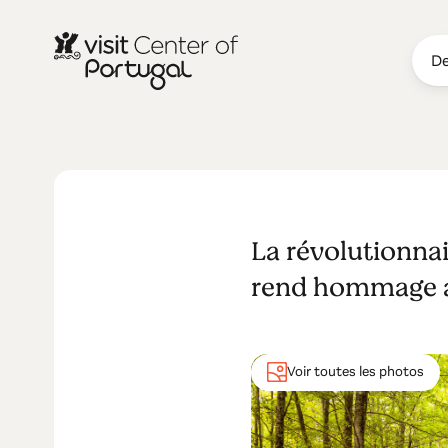
De
NATURE & PLEIN AIR
Symphonie p
La révolutionna
rend hommage au
Voir toutes les photos