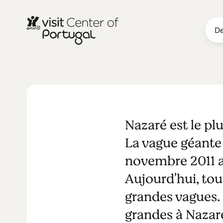
De
PLAGES & SURF
The (grand)
Nazaré est le pl
La vague géante 
novembre 2011 a 
Aujourd'hui, tou
grandes vagues.
grandes à Nazar