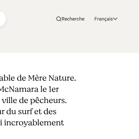
Recherche
Français
cable de Mère Nature.
 McNamara le 1er
ville de pêcheurs.
 du surf et des
si incroyablement