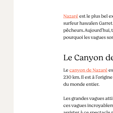
Nazaré
est le plus bel 
surfeur hawaïen Garret
pêcheurs. Aujourd'hui, 
pourquoi les vagues son
Le Canyon d
Le
canyon de Nazaré
es
230 km. Il est à l'orig
du monde entier.
Les grandes vagues att
ces vagues incroyablem
assister à ce spectacle 