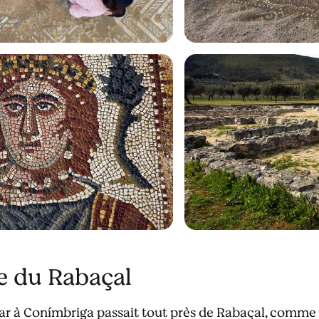
e du Rabaçal
omar à Conímbriga passait tout près de Rabaçal, comm