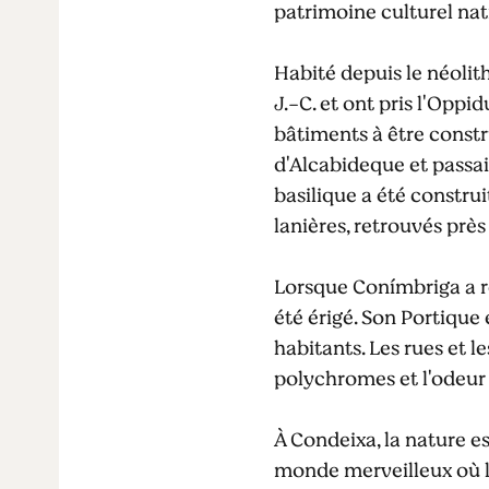
patrimoine culturel nat
Habité depuis le néolit
J.-C. et ont pris l'Oppi
bâtiments à être constr
d'Alcabideque et passait
basilique a été construi
lanières, retrouvés près
Lorsque Conímbriga a re
été érigé. Son Portique
habitants. Les rues et l
polychromes et l'odeur
À Condeixa, la nature e
monde merveilleux où l