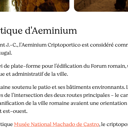
rtique d'Aeminium
ant J.-C., l'Aeminium Criptoportico est considéré co
ugal.
vi de plate-forme pour l'édification du Forum romain, 
ue et administratif de la ville.
ine soutenu le patio et ses bâtiments environnants. L
ès de l'intersection des deux routes principales - le 
lanification de la ville romaine avaient une orientation
t est-ouest.
atique
Musée National Machado de Castro
, le criptopo