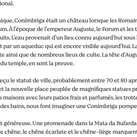
ional.
hique, Conímbriga était un château lorsque les Romains
dum. À l'époque de l'empereur Auguste, le Forum et les
uits. L'eau provenait d'un lieu connu aujourd'hui sous
 par un aqueduc qui est encore visible aujourd'hui. La v
te ainsi que de nombreux lieux de culte. La tête d'Aug
 du temple, en sont la preuve.
çu le statut de ville, probablement entre 70 et 80 ap
 et la nouvelle place peuplée de magnifiques statues p
es maisons avec leurs patios frais et parfumés, les tro
 des bains, nous font imaginer une Conímbriga pompeu
st généreuse. Une promenade dans la Mata da Bufarda e
e chêne, le chêne écarlate et le chêne-liège marquen