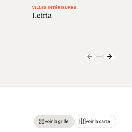
VILLES INTÉRIEURES
VI
Leiria
C
Voir la grille
Voir la carte