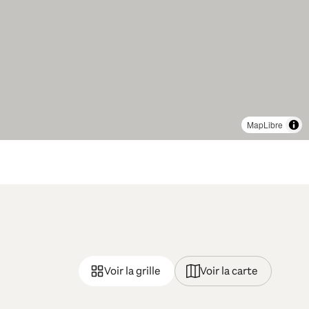
MapLibre
Voir la grille
Voir la carte