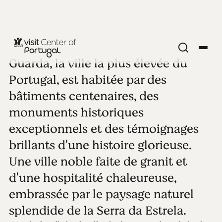
Guarda, la ville la plus élevée du
VILLES INTÉRIEURES
Guarda
Portugal, est habitée par des
bâtiments centenaires, des
Voir toutes les photos
Lire la vidéo
monuments historiques
exceptionnels et des témoignages
brillants d'une histoire glorieuse.
Une ville noble faite de granit et
d'une hospitalité chaleureuse,
embrassée par le paysage naturel
splendide de la Serra da Estrela.