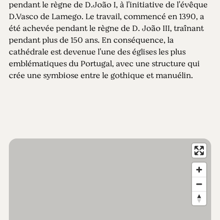
pendant le règne de D.João I, à l'initiative de l'évêque
D.Vasco de Lamego. Le travail, commencé en 1390, a
été achevée pendant le règne de D. João III, traînant
pendant plus de 150 ans. En conséquence, la
cathédrale est devenue l'une des églises les plus
emblématiques du Portugal, avec une structure qui
crée une symbiose entre le gothique et manuélin.
Le bâtiment de granit se distingue par son aspect
fortifié, montant imposante vers le ciel avec ses
pinacles et des contreforts, qui se croisent avec les
éléments décoratifs manuélins améliorées.
A l'intérieur, assurez-vous d'admirer le magnifique
retable de l’autel en pierre «ançã» (pierre calcaire
blanche), fait dans l’atelier «coimbrã» (de
Coimbra
) de
João de Ruão, la plus grande œuvre de la sculpture
classique de la dernière période de la Renaissance.
De par sa construction et ses caractéristiques