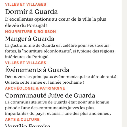
VILLES ET VILLAGES
Les passages en bois du Mondego s'étendent sur 12 km
Dormir à Guarda
le long de la rivière Mondego et de ses affluents, et
D'excellentes options au cœur de la ville la plus
comprennent trois ponts suspendus traversant les
élevée du Portugal !
paysages naturels les plus époustouflants et
NOURRITURE & BOISSON
les
Villages de Montagne
les plus accueillants.
Manger à Guarda
La gastronomie de Guarda est célèbre pour ses saveurs
Pas à pas, à un seul pas de Guarda.
fortes, la "nourriture réconfortante", si typique des régions
intérieures du Portugal.
Lire plus
VILLES ET VILLAGES
Événements à Guarda
Découvrez les principaux événements qui se dérouleront à
Guarda cette année et l'année prochaine !
ARCHÉOLOGIE & PATRIMOINE
Communauté Juive de Guarda
La communauté juive de Guarda était pour une longue
période l'une des communautés juives les plus
importantes du pays , et aussi l'une des plus anciennes .
ARTS & CULTURE
Vergílio Ferreira