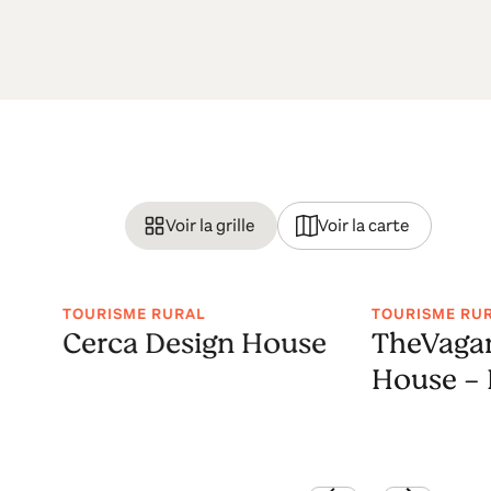
Voir la grille
Voir la carte
TOURISME RURAL
TOURISME RU
Cerca Design House
TheVagar
House -