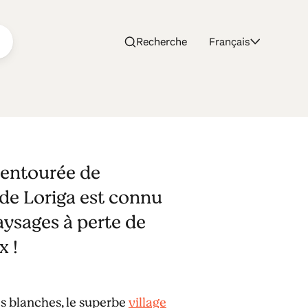
Recherche
Français
e entourée de
de Loriga est connu
aysages à perte de
x !
es blanches, le superbe
village