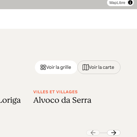
MapLibre
Voir la grille
Voir la carte
VILLES ET VILLAGES
VI
Loriga
Alvoco da Serra
C