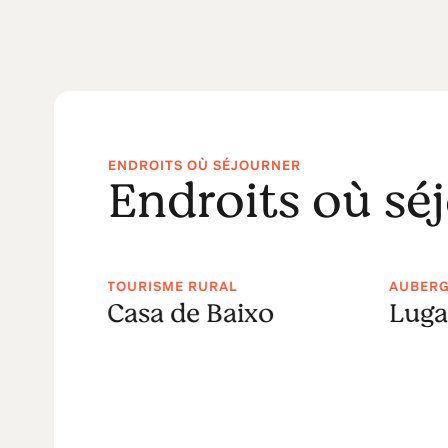
ENDROITS OÙ SÉJOURNER
Endroits où sé
— 5
TOURISME RURAL
AUBER
Casa de Baixo
Luga
Health