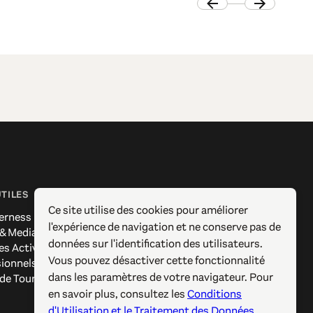
UTILES
SUIVEZ-NOUS
Ce site utilise des cookies pour améliorer
erness
Facebook
l'expérience de navigation et ne conserve pas de
 & Media
Instagram
données sur l'identification des utilisateurs.
es Actives
X / Twitter
Vous pouvez désactiver cette fonctionnalité
sionnels
Pinterest
dans les paramètres de votre navigateur. Pour
 de Tourisme
YouTube
en savoir plus, consultez les
Conditions
d'Utilisation et le Traitement des Données