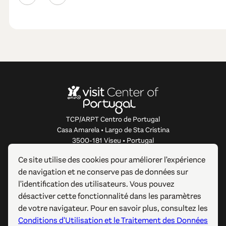
TCP/ARPT Centro de Portugal
Casa Amarela • Largo de Sta Cristina
3500-181 Viseu • Portugal
info@centerofportugal.com
Ce site utilise des cookies pour améliorer l'expérience
de navigation et ne conserve pas de données sur
À PROPOS DE CE SITE WEB
l'identification des utilisateurs. Vous pouvez
désactiver cette fonctionnalité dans les paramètres
LIENS UTILES
de votre navigateur. Pour en savoir plus, consultez les
Conditions d'Utilisation et le Traitement des Données