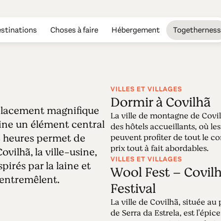
stinations
Choses à faire
Hébergement
Togetherness
VILLES ET VILLAGES
Dormir à Covilhã
mplacement magnifique
Édition 58 - Cov
La ville de montagne de Covil
laine un élément central
des hôtels accueillants, où les
48 heures permet de
peuvent profiter de tout le co
20.06.2022 • 03.07.2022
prix tout à fait abordables.
vilhã, la ville-usine,
La ville de Covilhã, située au cœur de la Serra d
VILLES ET VILLAGES
pirés par la laine et
son identité urbaine. 48 heures de visite à tra
Wool Fest – Covilh
usine et les projets inspirés par la laine. Le pa
s'entremêlent.
Festival
La ville de Covilhã, située au 
de Serra da Estrela, est l'épic