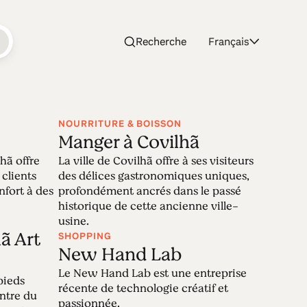
Recherche
Français
NOURRITURE & BOISSON
Manger à Covilhã
ilhã
hã offre
La ville de Covilhã offre à ses visiteurs
 clients
des délices gastronomiques uniques,
nfort à des
profondément ancrés dans le passé
historique de cette ancienne ville-
a Estrela, a fait de la laine la base de
usine.
vers les mémoires vivantes de la ville-
ã Art
SHOPPING
ssé et le futur s'entremêlent.
New Hand Lab
Le New Hand Lab est une entreprise
pieds
récente de technologie créatif et
entre du
passionnée.