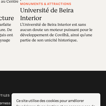
 au Centre
MONUMENTS & ATTRACTIONS
Université de Beira
ecture
Interior
arfaite
L'Université de Beira Interior est sans
ure. De
aucun doute un moteur puissant pour le
gais ont
développement de Covilhã, ainsi qu'une
aysage
partie de son unicité historique.
UTILES
SUIVEZ-NOUS
Ce site utilise des cookies pour améliorer
erness
Facebook