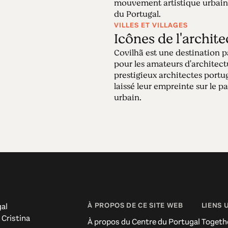
mouvement artistique urbain
du Portugal.
VILLES ET VILLAGES
Icônes de l'archit
Covilhã est une destination p
pour les amateurs d'architect
prestigieux architectes portu
laissé leur empreinte sur le p
urbain.
À PROPOS DE CE SITE WEB
LIENS 
al
 Cristina
À propos du Centre du Portugal
Togeth