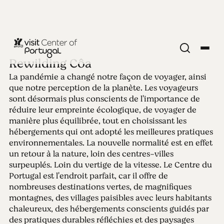
Rewilding Côa
La pandémie a changé notre façon de voyager, ainsi
Édition 74 -
que notre perception de la planète. Les voyageurs
sont désormais plus conscients de l'importance de
Rewilding Côa
réduire leur empreinte écologique, de voyager de
manière plus équilibrée, tout en choisissant les
hébergements qui ont adopté les meilleures pratiques
01.05.2023 • 14.05.2023
environnementales. La nouvelle normalité est en effet
La nature et la faune reviennent dans la vallée du
un retour à la nature, loin des centres-villes
Grand Côa à une échelle sans précédent. Un bel
surpeuplés. Loin du vertige de la vitesse. Le Centre du
exemple de durabilité en action.
Portugal est l'endroit parfait, car il offre de
nombreuses destinations vertes, de magnifiques
montagnes, des villages paisibles avec leurs habitants
chaleureux, des hébergements conscients guidés par
des pratiques durables réfléchies et des paysages