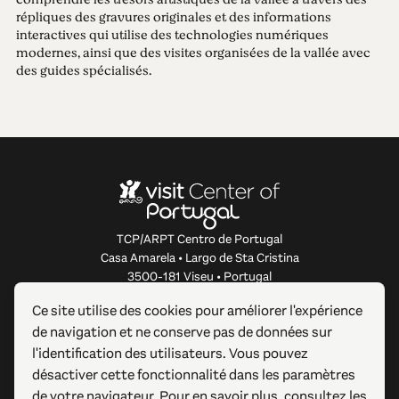
répliques des gravures originales et des informations
interactives qui utilise des technologies numériques
modernes, ainsi que des visites organisées de la vallée avec
des guides spécialisés.
TCP/ARPT Centro de Portugal
Casa Amarela • Largo de Sta Cristina
3500-181 Viseu • Portugal
info@centerofportugal.com
Ce site utilise des cookies pour améliorer l'expérience
de navigation et ne conserve pas de données sur
À PROPOS DE CE SITE WEB
l'identification des utilisateurs. Vous pouvez
désactiver cette fonctionnalité dans les paramètres
LIENS UTILES
de votre navigateur. Pour en savoir plus, consultez les