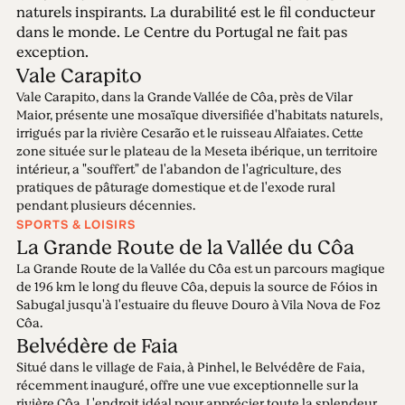
naturels inspirants. La durabilité est le fil conducteur
dans le monde. Le Centre du Portugal ne fait pas
exception.
Vale Carapito
Vale Carapito, dans la Grande Vallée de Côa, près de Vilar
Maior, présente une mosaïque diversifiée d'habitats naturels,
irrigués par la rivière Cesarão et le ruisseau Alfaiates. Cette
zone située sur le plateau de la Meseta ibérique, un territoire
intérieur, a "souffert" de l'abandon de l'agriculture, des
pratiques de pâturage domestique et de l'exode rural
pendant plusieurs décennies.
SPORTS & LOISIRS
La Grande Route de la Vallée du Côa
La Grande Route de la Vallée du Côa est un parcours magique
de 196 km le long du fleuve Côa, depuis la source de Fóios in
Sabugal jusqu'à l'estuaire du fleuve Douro à Vila Nova de Foz
Côa.
Belvédère de Faia
Situé dans le village de Faia, à Pinhel, le Belvédêre de Faia,
récemment inauguré, offre une vue exceptionnelle sur la
rivière Côa. L'endroit idéal pour apprécier toute la splendeur