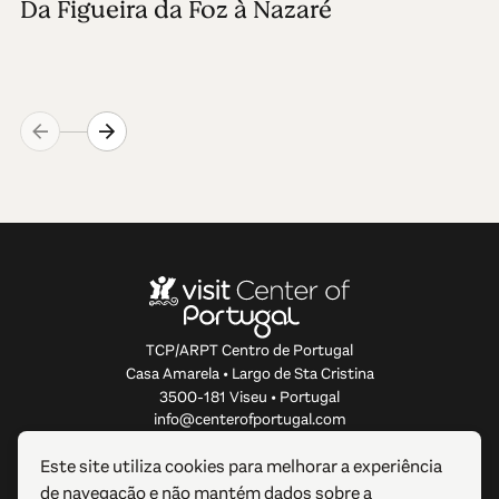
Da Figueira da Foz à Nazaré
TCP/ARPT Centro de Portugal
Casa Amarela • Largo de Sta Cristina
3500-181 Viseu • Portugal
info@centerofportugal.com
Este site utiliza cookies para melhorar a experiência
SOBRE ESTE WEBSITE
de navegação e não mantém dados sobre a