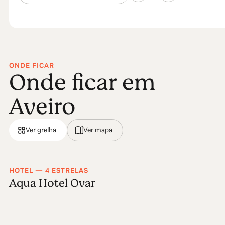
Seria no reinado do magnânimo João V que Aveiro foi
elevada a cidade, e posteriormente, a sede de
diocese.
Ler mais
ONDE FICAR
Onde ficar em
Aveiro
Ver grelha
Ver mapa
HOTEL — 4 ESTRELAS
Aqua Hotel Ovar