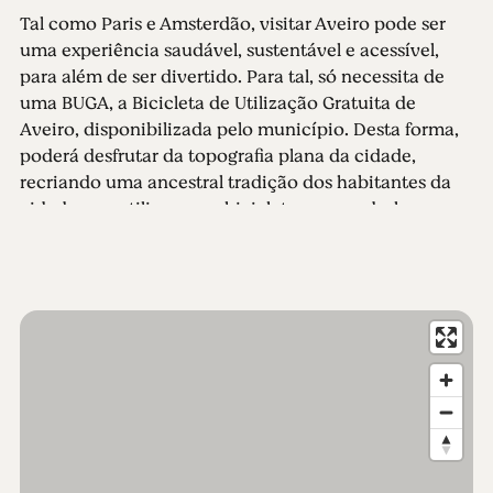
Tal como Paris e Amsterdão, visitar Aveiro pode ser
uma experiência saudável, sustentável e acessível,
para além de ser divertido. Para tal, só necessita de
uma BUGA, a Bicicleta de Utilização Gratuita de
Aveiro, disponibilizada pelo município. Desta forma,
poderá desfrutar da topografia plana da cidade,
recriando uma ancestral tradição dos habitantes da
cidade que utilizavam a bicicleta para se deslocarem
às fábricas ou aos campos!
Distinguida como a cidade-museu da Arte Nova em
Portugal,
Aveiro
é membro da
"Réseau Art Nouveau
Network"
a par de Barcelona, Bruxelas, Budapeste,
Glasgow, Helsínquia ou Havana. Venha descobrir o
encanto deste período delicado e sedutor da arte do
século XX fazendo uma visita guiada a pé pela Rota da
Arte Nova, um percurso concebido para o ajudar a
identificar todos os edifícios e monumentos que
ostentam as marcas deixadas por nomes como