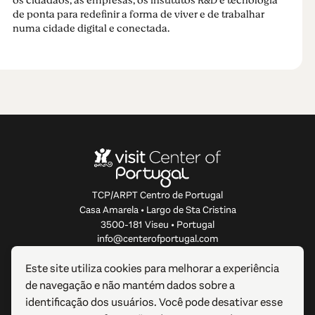
os cidadãos, as empresas, os institutos R&D e tecnologia
de ponta para redefinir a forma de viver e de trabalhar
numa cidade digital e conectada.
TCP/ARPT Centro de Portugal
Casa Amarela • Largo de Sta Cristina
3500-181 Viseu • Portugal
info@centerofportugal.com
Este site utiliza cookies para melhorar a experiência
SOBRE ESTE WEBSITE
de navegação e não mantém dados sobre a
identificação dos usuários. Você pode desativar esse