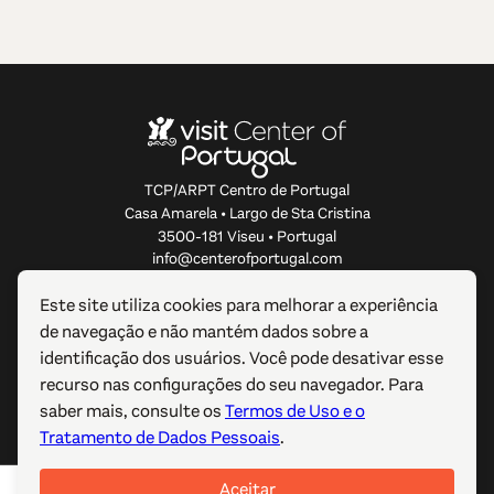
TCP/ARPT Centro de Portugal
Casa Amarela • Largo de Sta Cristina
3500-181 Viseu • Portugal
info@centerofportugal.com
Este site utiliza cookies para melhorar a experiência
SOBRE ESTE WEBSITE
de navegação e não mantém dados sobre a
identificação dos usuários. Você pode desativar esse
LIGAÇÕES ÚTEIS
recurso nas configurações do seu navegador. Para
saber mais, consulte os
Termos de Uso e o
SIGA-NOS
Tratamento de Dados Pessoais
.
Aceitar