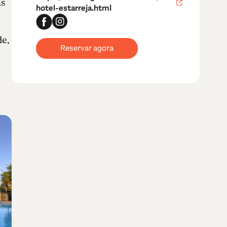
as
hotel-estarreja.html
e,
Reservar agora