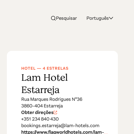
Pesquisar
Português
HOTEL — 4 ESTRELAS
Lam Hotel
Estarreja
Rua Marques Rodrigues Nº36
3860-404 Estarreja
Obter direções
+351 234 840 430
bookings.estarreja@lam-hotels.com
https://www.flagworldhotels.com/lam-