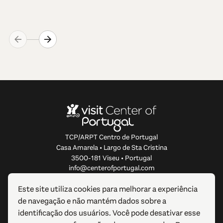
TCP/ARPT Centro de Portugal
Casa Amarela • Largo de Sta Cristina
3500-181 Viseu • Portugal
info@centerofportugal.com
Este site utiliza cookies para melhorar a experiência
SOBRE ESTE WEBSITE
de navegação e não mantém dados sobre a
identificação dos usuários. Você pode desativar esse
LIGAÇÕES ÚTEIS