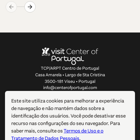
TCP/ARPT Centro de Portugal
Casa Amarela • Largo de Sta Cristina
3500-181 Viseu • Portugal
info@centerofportugal.com
Este site utiliza cookies para melhorar a experiência
SOBRE ESTE WEBSITE
de navegação e não mantém dados sobre a
identificação dos usuários. Você pode desativar esse
LIGAÇÕES ÚTEIS
recurso nas configurações do seu navegador. Para
saber mais, consulte os
Termos de Uso e o
SIGA-NOS
Tratamento de Dados Pessoais
.