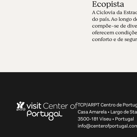
Ecopista
A Ciclovia da Estra
do país. Ao longo d
compõe-se de dive
oferecem condiçõe
conforto e de segura
TCP/ARPT Centro de Portug
Casa Amarela • Largo de Sta
3500-181 Viseu • Portugal
info@centerofportugal.co