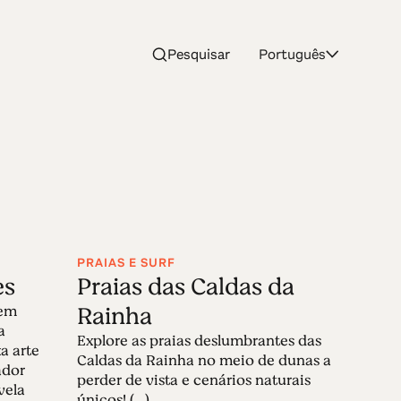
Pesquisar
Português
PRAIAS E SURF
es
Praias das Caldas da
Rainha
vem
a
Explore as praias deslumbrantes das
a arte
Caldas da Rainha no meio de dunas a
ador
perder de vista e cenários naturais
vela
únicos! (...)