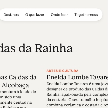
Destinos
O que fazer
Onde ficar
Togetherness
das da Rainha
ARTES E CULTURA
nas Caldas da
Eneida Lombe Tavar
 Alcobaça
Eneida Lombe Tavares é uma jo
designer de produto das Caldas d
emontam à Idade do
Rainha, apaixonada pela complex
tem sido uma
da cestaria. O seu trabalho inspir
amente central na
combina cerâmica e cestaria e re
da Rainha e em