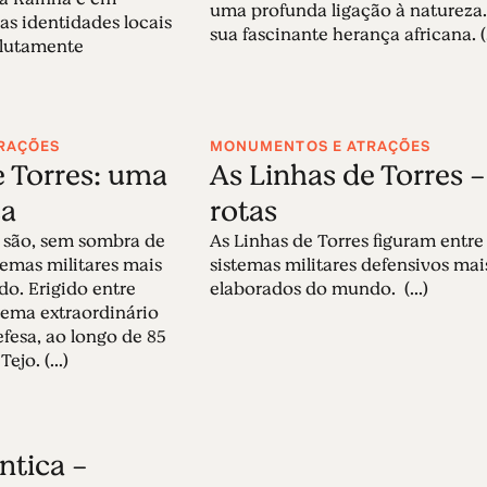
uma profunda ligação à natureza.
as identidades locais
sua fascinante herança africana. (.
lutamente
RAÇÕES
MONUMENTOS E ATRAÇÕES
e Torres: uma
As Linhas de Torres -
ca
rotas
s são, sem sombra de
As Linhas de Torres figuram entre
temas militares mais
sistemas militares defensivos mai
o. Erigido entre
elaborados do mundo. (...)
stema extraordinário
efesa, ao longo de 85
ejo. (...)
ntica -