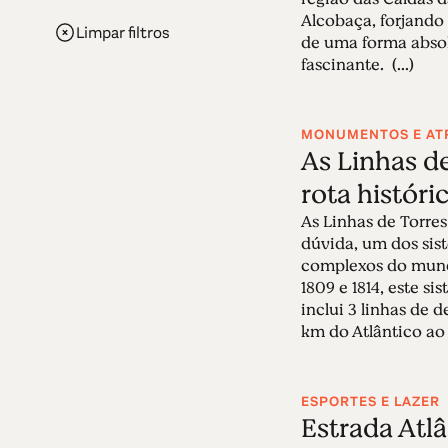
Alcobaça, forjando 
Limpar filtros
de uma forma abso
fascinante. (...)
MONUMENTOS E AT
As Linhas d
rota históri
As Linhas de Torre
dúvida, um dos sis
complexos do mund
1809 e 1814, este si
inclui 3 linhas de d
km do Atlântico ao T
ESPORTES E LAZER
Estrada Atlâ