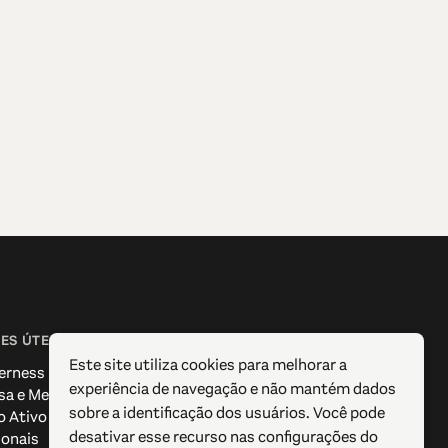
ES ÚTEIS
SIGA-NOS
Este site utiliza cookies para melhorar a
erness
Facebook
experiência de navegação e não mantém dados
sa e Media
Instagram
sobre a identificação dos usuários. Você pode
o Ativo
X / Twitter
desativar esse recurso nas configurações do
ionais
Pinterest