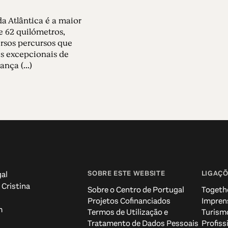
da Atlântica é a maior
e 62 quilómetros,
rsos percursos que
s excepcionais de
nça (...)
SOBRE ESTE WEBSITE
LIGAÇÕ
al
 Cristina
Sobre o Centro de Portugal
Togeth
Projetos Cofinanciados
Impren
m
Termos de Utilização e
Turism
Tratamento de Dados Pessoais
Profiss