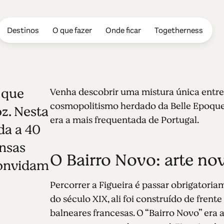
Destinos
O que fazer
Onde ficar
Togetherness
 que
Venha descobrir uma mistura única entre
Foz
cosmopolitismo herdado da Belle Epoque,
z. Nesta
era a mais frequentada de Portugal.
da a 40
nsas
O Bairro Novo: arte nov
convidam
Percorrer a Figueira é passar obrigatoria
do século XIX, ali foi construído de fren
balneares francesas. O “Bairro Novo” era