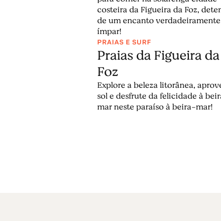
ilha da Morraceira
ou mesmo aprender s
costeira da Figueira da Foz, dete
perder o magnífico
Castelo de Montemor
de um encanto verdadeiramente
ímpar!
Ler mais
PRAIAS E SURF
Praias da Figueira da
Foz
Explore a beleza litorânea, aprov
sol e desfrute da felicidade à bei
mar neste paraíso à beira-mar!