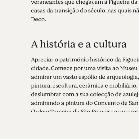
veraneantes que chegavam à Figueira da F
casas da transição do século, nas quais n
Deco.
A história e a cultura
Apreciar o património histórico da Figu
cidade. Comece por uma visita ao Museu 
admirar um vasto espólio de arqueologia, 
pintura, escultura, cerâmica e mobiliário.
deslumbrar com a sua colecção de azulejos
admirando a pintura do Convento de Santo
Ordem Terceira de São Francisco ou o ret
Julião, a mais antiga da cidade. Visite a
memórias das comunidades piscatórias lo
Catarina e a sua capelinha, que constitu