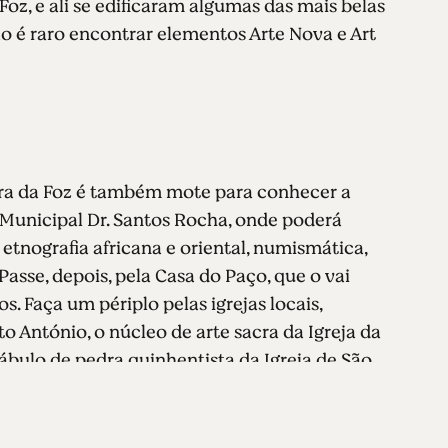
oz, e ali se edificaram algumas das mais belas
ão é raro encontrar elementos Arte Nova e Art
eira da Foz é também mote para conhecer a
Municipal Dr. Santos Rocha, onde poderá
etnografia africana e oriental, numismática,
 Passe, depois, pela Casa do Paço, que o vai
. Faça um périplo pelas igrejas locais,
 António, o núcleo de arte sacra da Igreja da
ábulo de pedra quinhentista da Igreja de São
inda o Núcleo Museológico do Mar, que guarda as
cais, o Paço de Maiorca ou o Forte de Santa
em pontos quase obrigatórios dos percursos