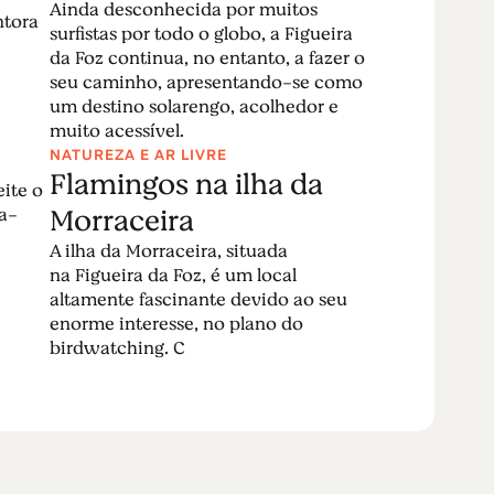
Ainda desconhecida por muitos
obre
Dinossauros na Figueira da Foz
! A não
ntora
surfistas por todo o globo, a Figueira
-o-Velho
.
da Foz continua, no entanto, a fazer o
seu caminho, apresentando-se como
um destino solarengo, acolhedor e
muito acessível.
NATUREZA E AR LIVRE
Flamingos na ilha da
eite o
Morraceira
ra-
A ilha da Morraceira, situada
na Figueira da Foz, é um local
altamente fascinante devido ao seu
enorme interesse, no plano do
birdwatching. C