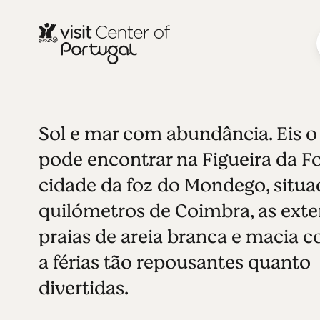
Sol e mar com abundância. Eis o
CIDADES COSTEIRAS
Figueira da 
Ver todas as fotos
Ver video
pode encontrar na Figueira da Fo
cidade da foz do Mondego, situa
quilómetros de Coimbra, as exte
praias de areia branca e macia 
a férias tão repousantes quanto
divertidas.