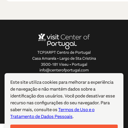
TCP/ARPT Centro de Portugal
Casa Amarela • Largo de Sta Cristina
3500-181 Viseu • Portugal
info@centerofportugal.com
Este site utiliza cookies para melhorar a experiência
SOBRE ESTE WEBSITE
de navegação e não mantém dados sobre a
identificação dos usuários. Você pode desativar esse
LIGAÇÕES ÚTEIS
recurso nas configurações do seu navegador. Para
saber mais, consulte os
Termos de Uso e o
SIGA-NOS
Tratamento de Dados Pessoais
.