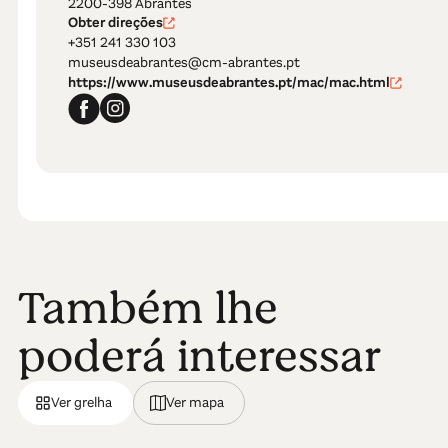
2200-398 Abrantes
Obter direções
+351 241 330 103
museusdeabrantes@cm-abrantes.pt
https://www.museusdeabrantes.pt/mac/mac.html
Também lhe
poderá interessar
Ver grelha
Ver mapa