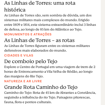
As Linhas de Torres: uma rota
para a prática de desportos náuticos (vela, remo,
histórica
canoagem, kayak, windsurf), pesca, natação e
navegação.
As Linhas de Torres são, sem sombra de dúvida, um dos
sistemas militares mais complexos do mundo. Erigido
Igrejas listadas como monumentos nacionais e casa
entre 1809 e 1814, este sistema extraordinário inclui 3 linhas
de curiosidades por desvendar, Abrantes é uma
de defesa, ao longo de 85 km do Atlântico ao Tejo.
MONUMENTOS E ATRAÇÕES
cidade plena de encantos, não turística. E mesmo ao
As Linhas de Torres - as rotas
lado, encontra-se a belíssima vila de Constância,
As Linhas de Torres figuram entre os sistemas militares
detentora de outro castelo magnífico. Quer o Tejo,
defensivos mais elaborados do mundo.
quer o Zêzere, a norte de Abrantes, possuem praias
CIDADES E VILAS
fluviais, e as suas águas tranquilas são seguras para
De comboio pelo Tejo
navegar em kayak ou em canoa, no Verão.
Explore o Centro de Portugal em uma viagem de trem de 2
horas de Entroncamento a Vila Velha de Ródão, ao longo
Ler mais
das margens do Rio Tejo.
NATUREZA E AR LIVRE
Grande Rota Caminho do Tejo
Caminho do Tejo: Rota de 45 km de Abrantes a Constância,
seguindo a influência do rio Tejo. Paisagens pitorescas,
fauna, flora e pontos culturais.