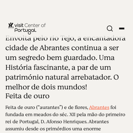
Envolta pelo rio Tejo, a encantadora
CIDADES DO INTERIOR
Abrantes
cidade de Abrantes continua a ser
um segredo bem guardado. Uma
Ver todas as fotos
História fascinante, a par de um
património natural arrebatador. O
melhor de dois mundos!
Feita de ouro
Feita de ouro (“aurantes”) e de flores,
Abrantes
foi
fundada em meados do séc. XII pela mão do primeiro
rei de Portugal, D. Afonso Henriques. Abrantes
assumiu desde os primórdios uma enorme