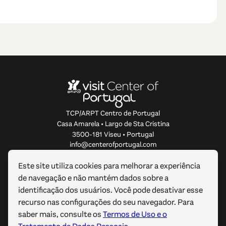
TCP/ARPT Centro de Portugal
Casa Amarela • Largo de Sta Cristina
3500-181 Viseu • Portugal
info@centerofportugal.com
Este site utiliza cookies para melhorar a experiência
SOBRE ESTE WEBSITE
de navegação e não mantém dados sobre a
identificação dos usuários. Você pode desativar esse
LIGAÇÕES ÚTEIS
recurso nas configurações do seu navegador. Para
saber mais, consulte os
Termos de Uso e o
SIGA-NOS