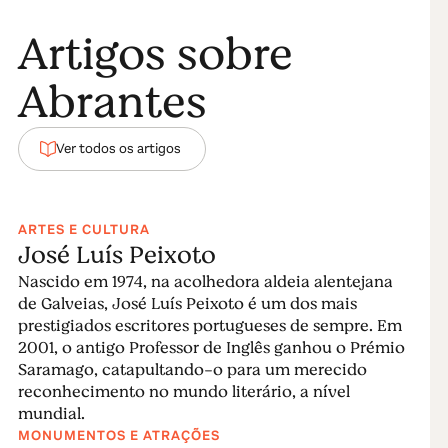
“Building of the Year”, promovido pela prestigiada
ArchDaily. Esta obra marcante é, simultaneamente,
Artigos sobre
edifício e rua.
Abrantes
Envolta pelo Tejo
A partir dos diversos miradouros
– Outeiro de S.
Ver todos os artigos
Pedro; Torre de Menagem; Miradouro da Penha, com
a assinatura de Keil do Amaral; Miradouro das Fontes
ou Cais de Rio de Moinhos, recentemente recuperado
– é possível contemplar a cidade e a deslumbrante
ARTES E CULTURA
José Luís Peixoto
paisagem natural envolvente, fortemente marcada
pelo rio Tejo, pela Albufeira de Castelo do Bode e pelo
Nascido em 1974, na acolhedora aldeia alentejana
rio Zêzere.
de Galveias, José Luís Peixoto é um dos mais
prestigiados escritores portugueses de sempre. Em
As praias fluviais da Albufeira de Castelo do Bode, da
2001, o antigo Professor de Inglês ganhou o Prémio
Aldeia do Mato e de Fontes são absolutamente
Saramago, catapultando-o para um merecido
imperdíveis! A Albufeira de Castelo do Bode, com mais
reconhecimento no mundo literário, a nível
mundial.
de 60 km de extensão, é uma das maiores bacias
MONUMENTOS E ATRAÇÕES
hidrográficas de Portugal, sendo o local de eleição