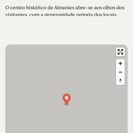
O centro histórico de Abrantes abre-se aos olhos dos
visitantes, com a generosidade própria dos locais
repletos de memórias que ficam na memória.
Abrantes possui um património edificado riquíssimo,
com inúmeras igrejas – Santa Maria do Castelo, São
Vicente, Misericórdia ou São João Baptista –
conventos e casas senhoriais, num colorido de
edifícios que fazem as delícias dos olhares mais
cinéfilos.
O Muse Ibérico de Arqueologia e Arte de Abrantes -
MIAA - assume-se como um verdadeiro ícone de
Abrantes! Um local de memórias com vista sobre o
futuro. Alojado no Convento de S. Domingos do
século XVI, este edifício nobre da cidade foi renovado
pelo prestigiado arquitecto Carrilho da Graça.
Recentemente aberto ao público, o Panteão dos
Almeida, pertença da nobre família Almeida que