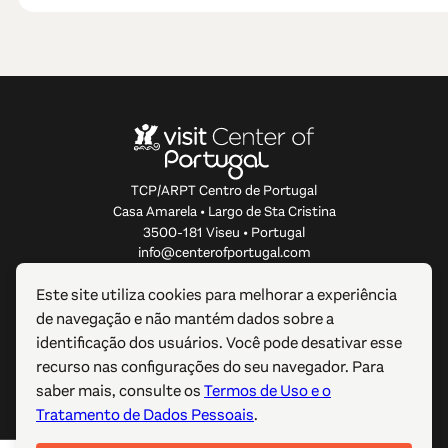
TCP/ARPT Centro de Portugal
Casa Amarela • Largo de Sta Cristina
3500-181 Viseu • Portugal
info@centerofportugal.com
Este site utiliza cookies para melhorar a experiência
SOBRE ESTE WEBSITE
de navegação e não mantém dados sobre a
identificação dos usuários. Você pode desativar esse
LIGAÇÕES ÚTEIS
recurso nas configurações do seu navegador. Para
saber mais, consulte os
Termos de Uso e o
SIGA-NOS
Tratamento de Dados Pessoais
.