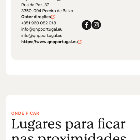
Rua da Paz, 37
3350-094 Pereiro de Baixo
Obter direções
+351 960 082 018
info@qnpportugal.eu
info@qnpportugal.eu
https://www.qnpportugal.eu
ONDE FICAR
Lugares para ficar
nas proximidades