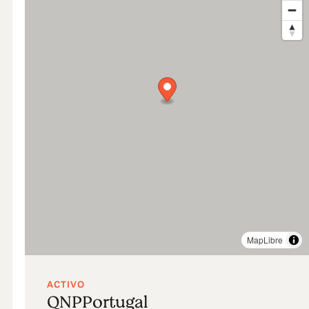
MapLibre
ACTIVO
QNPPortugal