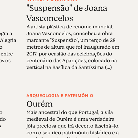
"Suspensão" de Joana
Vasconcelos
A artista plástica de renome mundial,
egra a
Joana Vasconcelos, concebeu a obra
Alegria
marcante "Suspensão", um terço de 28
ão
metros de altura que foi inaugurado em
 entre
2017, por ocasião das celebrações do
os os
centenário das Aparições, colocado na
vertical na Basílica da Santíssima (...)
ARQUEOLOGIA E PATRIMÔNIO
Ourém
ço
Mais ancestral do que Portugal, a vila
ído
medieval de Ourém é uma verdadeira
o
jóia preciosa que irá decerto fasciná-lo,
com o seu rico património histórico e a