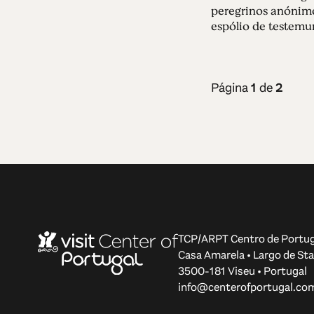
peregrinos anónimo
espólio de testemun
Página
1
de
2
TCP/ARPT Centro de Portug
Casa Amarela • Largo de Sta
3500-181 Viseu • Portugal
info@centerofportugal.co