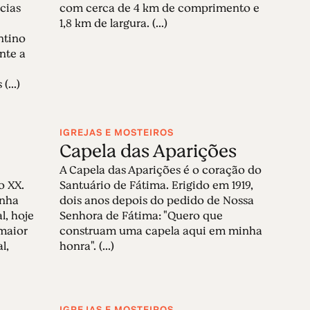
cias
com cerca de 4 km de comprimento e
1,8 km de largura. (...)
ntino
nte a
(...)
IGREJAS E MOSTEIROS
Capela das Aparições
A Capela das Aparições é o coração do
o XX.
Santuário de Fátima. Erigido em 1919,
enha
dois anos depois do pedido de Nossa
, hoje
Senhora de Fátima: "Quero que
maior
construam uma capela aqui em minha
l,
honra". (...)
IGREJAS E MOSTEIROS