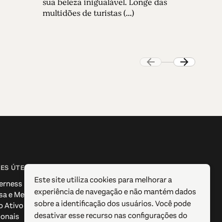
sua beleza inigualável. Longe das
multidões de turistas (...)
ES ÚTEIS
SIGA-NOS
Este site utiliza cookies para melhorar a
erness
Facebook
experiência de navegação e não mantém dados
sa e Media
Instagram
sobre a identificação dos usuários. Você pode
o Ativo
X / Twitter
desativar esse recurso nas configurações do
ionais
Pinterest