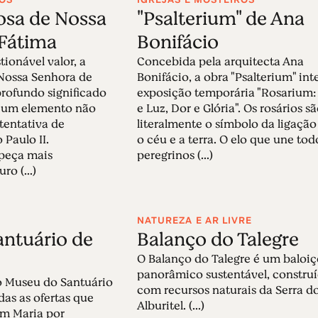
osa de Nossa
"Psalterium" de Ana
Fátima
Bonifácio
ionável valor, a
Concebida pela arquitecta Ana
Nossa Senhora de
Bonifácio, a obra "Psalterium" int
rofundo significado
exposição temporária "Rosarium: 
 um elemento não
e Luz, Dor e Glória". Os rosários s
 tentativa de
literalmente o símbolo da ligação
 Paulo II.
o céu e a terra. O elo que une tod
 peça mais
peregrinos (...)
o (...)
NATUREZA E AR LIVRE
ntuário de
Balanço do Talegre
O Balanço do Talegre é um baloi
panorâmico sustentável, constru
o Museu do Santuário
com recursos naturais da Serra d
das as ofertas que
Alburitel. (...)
em Maria por