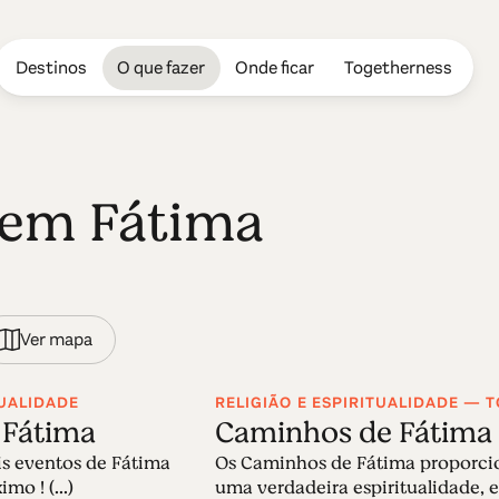
Destinos
O que fazer
Onde ficar
Togetherness
r em Fátima
Ver mapa
TUALIDADE
RELIGIÃO E ESPIRITUALIDADE — 
 Fátima
Caminhos de Fátima
is eventos de Fátima
Os Caminhos de Fátima proporc
mo ! (...)
uma verdadeira espiritualidade, 