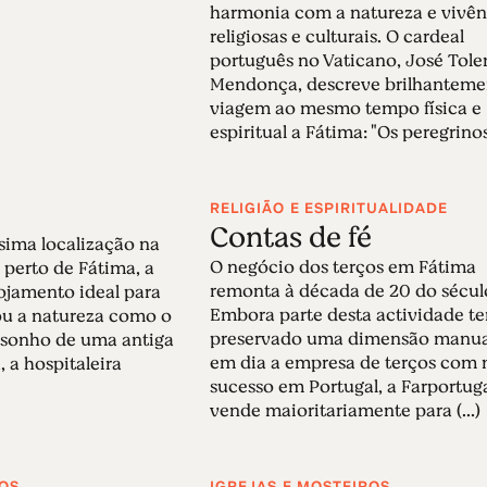
harmonia com a natureza e vivên
religiosas e culturais. O cardeal
português no Vaticano, José Tole
Mendonça, descreve brilhanteme
viagem ao mesmo tempo física e
espiritual a Fátima: "Os peregrinos 
RELIGIÃO E ESPIRITUALIDADE
Contas de fé
sima localização na
O negócio dos terços em Fátima
 perto de Fátima, a
remonta à década de 20 do sécul
ojamento ideal para
Embora parte desta actividade t
ou a natureza como o
preservado uma dimensão manual
O sonho de uma antiga
em dia a empresa de terços com 
, a hospitaleira
sucesso em Portugal, a Farportuga
vende maioritariamente para (...)
ROS
IGREJAS E MOSTEIROS