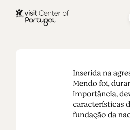
CIDADES E VILAS
Castelo Me
Inserida na agre
Mendo foi, dura
importância, de
características 
fundação da nac