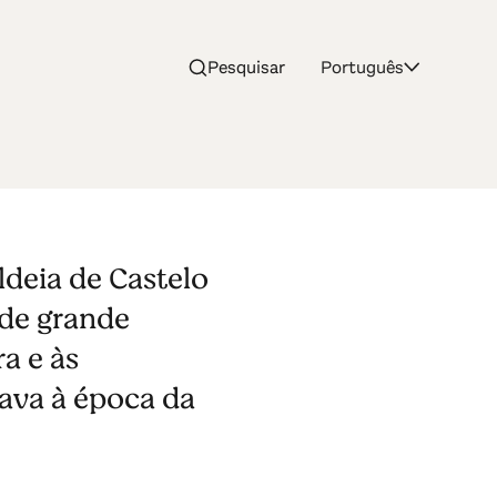
Pesquisar
Português
ldeia de Castelo
 de grande
a e às
tava à época da