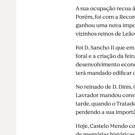
A sua ocupação recua 
Porém, foi com a Recon
ganhou uma nova import
vizinhos reinos de Leão
Foi D. Sancho II que e
foral e a criação da fei
desenvolvimento econ
terá mandado edificar 
No reinado de D. Dinis,
Lavrador mandou constr
tarde, quando o Tratado 
perdendo a sua importâ
Hoje, Castelo Mendo co
de memórias históricas