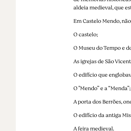
aldeia medieval, que es
Em Castelo Mendo, não d
O castelo;
O Museu do Tempo e do
As igrejas de São Vicen
O edifício que engloba
O "Mendo” e a “Menda”;
A porta dos Berrões, on
O edifício da antiga Mis
A feira medieval.