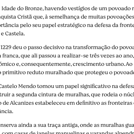
à Idade do Bronze, havendo vestígios de um povoado
quista Cristã que, à semelhança de muitas povoações 
ância pelo seu papel estratégico na defesa da fronte
 e Castela.
m 1229 deu o passo decisivo na transformação do povo
ra franca, que ali passou a realizar-se três vezes ao a
ómico e, consequentemente, crescimento urbano. A
o primitivo reduto muralhado que protegeu o povoad
 Castelo Mendo tomou um papel significativo na defesa
uir a segunda cintura de muralhas, que rodeia o núcl
de Alcanizes estabeleceu em definitivo as fronteiras d
ncia.
nserva ainda a sua traça antiga, onde as muralhas g
, com casas de janelas manuelinas e varandas alpendra