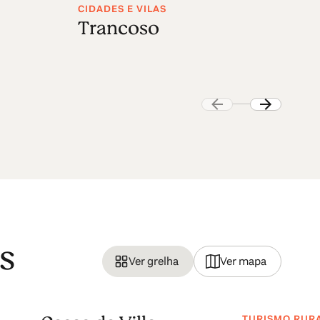
CIDADES E VILAS
CI
Trancoso
S
s
Ver grelha
Ver mapa
TURISMO RUR