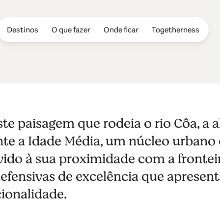
Destinos
O que fazer
Onde ficar
Togetherness
ndo
ste paisagem que rodeia o rio Côa, a a
nte a Idade Média, um núcleo urbano
vido à sua proximidade com a fronteir
defensivas de excelência que apresen
ionalidade.