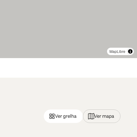
MapLibre
Ver grelha
Ver mapa