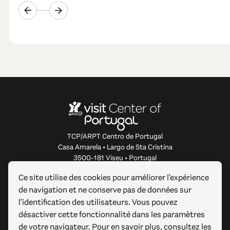
TCP/ARPT Centro de Portugal
Casa Amarela • Largo de Sta Cristina
3500-181 Viseu • Portugal
info@centerofportugal.com
Ce site utilise des cookies pour améliorer l'expérience
de navigation et ne conserve pas de données sur
À PROPOS DE CE SITE WEB
l'identification des utilisateurs. Vous pouvez
désactiver cette fonctionnalité dans les paramètres
LIENS UTILES
de votre navigateur. Pour en savoir plus, consultez les