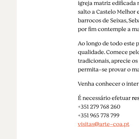
igreja matriz edificad
salto a Castelo Melhor 
barrocos de Seixas, Seb
por fim contemple a ma
Ao longo de todo este p
qualidade. Comece pelo
tradicionais, aprecie os
permita-se provar o ma
Venha conhecer o interi
É necessário efetuar
res
+351 279 768 260
+351 965 778 799
visitas@arte-coa.pt