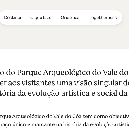
Destinos
O que fazer
Onde ficar
Togetherness
eológico do V
o do Parque Arqueológico do Vale d
er aos visitantes uma visão singular 
ória da evolução artística e social 
que Arqueológico do Vale do Côa tem como objectivo
paço único e marcante na história da evolução artíst