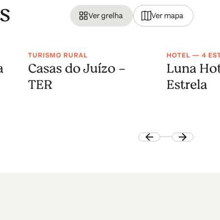
s
Ver grelha
Ver mapa
TURISMO RURAL
HOTEL — 4 ES
a
Casas do Juízo -
Luna Hot
TER
Estrela