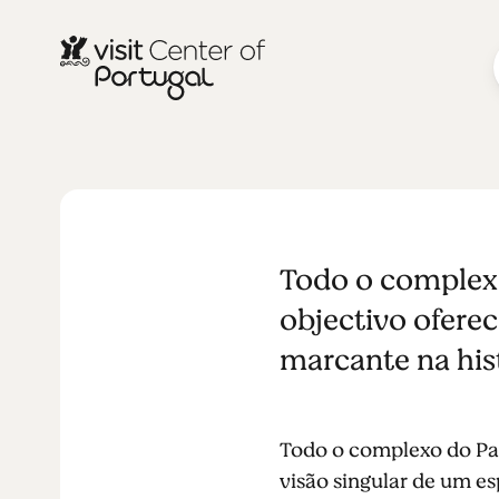
ARQUEOLOGIA E PATRIMÔNIO
Parque Arqu
Todo o complex
do Côa
objectivo oferec
marcante na hist
Todo o complexo do Par
visão singular de um es