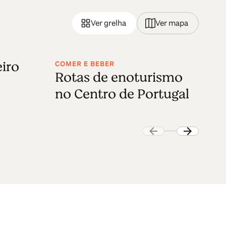
Ver grelha
Ver mapa
iro
COMER E BEBER
NA
Rotas de enoturismo
B
no Centro de Portugal
C