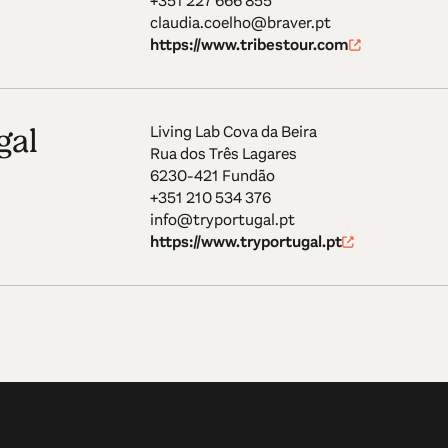
+351 227 666 855
claudia.coelho@braver.pt
https://www.tribestour.com
gal
Living Lab Cova da Beira
Rua dos Três Lagares
6230-421 Fundão
+351 210 534 376
info@tryportugal.pt
https://www.tryportugal.pt