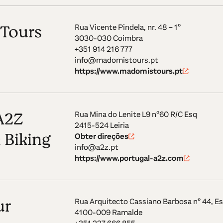
Tours
Rua Vicente Pindela, nr. 48 – 1º
3030-030 Coimbra
+351 914 216 777
info@madomistours.pt
https://www.madomistours.pt
A2Z
Rua Mina do Lenite L9 nº60 R/C Esq
2415-524 Leiria
 Biking
Obter direções
info@a2z.pt
https://www.portugal-a2z.com
ur
Rua Arquitecto Cassiano Barbosa nº 44, Es
4100-009 Ramalde