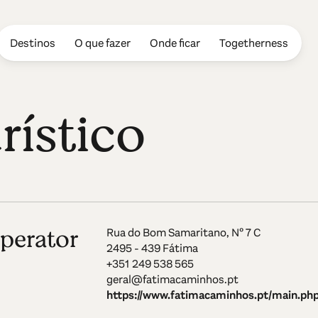
Destinos
O que fazer
Onde ficar
Togetherness
rístico
perator
Rua do Bom Samaritano, Nº 7 C
2495 - 439 Fátima
+351 249 538 565
geral@fatimacaminhos.pt
https://www.fatimacaminhos.pt/main.ph