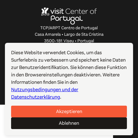
TCP/ARPT Centro de Portugal
Casa Amarela • Largo de Sta Cristina
3500-181 Viseu • Portugal
info@centerofportugal.com
Diese Website verwendet Cookies, um das
Surferlebnis zu verbessern und speichert keine Daten
ÜBER DIESE WEBSITE
zur Benutzeridentifikation. Sie können diese Funktion
in den Browsereinstellungen deaktivieren. Weitere
NÜTZLICHE LINKS
Informationen finden Sie in den
Nutzungsbedingungen und der
FOLGEN SIE UNS
Datenschutzerklärung
.
Akzeptieren
© 2012-2026 TCP/ARPT Centro de Portugal. Alle Rechte
vorbehalten. Made by
GOMO Digital
.
Ablehnen