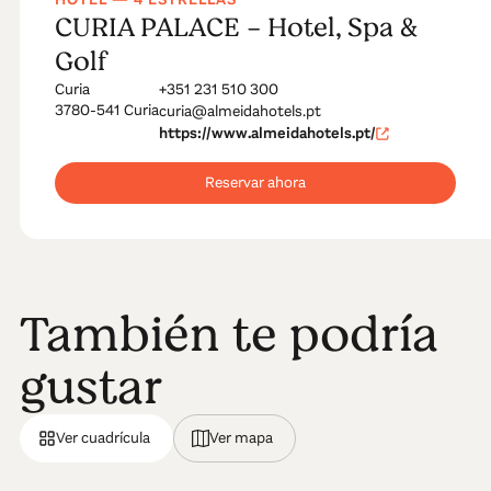
CURIA PALACE - Hotel, Spa &
Golf
Curia
+351 231 510 300
3780-541 Curia
curia@almeidahotels.pt
https://www.almeidahotels.pt/
Reservar ahora
También te podría
gustar
Ver cuadrícula
Ver mapa