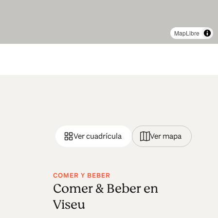
MapLibre
Ver cuadrícula
Ver mapa
COMER Y BEBER
NA
Comer & Beber en
V
Viseu
d