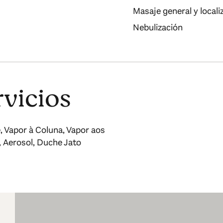
Masaje general y locali
Nebulización
rvicios
e, Vapor à Coluna, Vapor aos
 Aerosol, Duche Jato