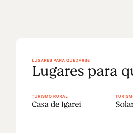
LUGARES PARA QUEDARSE
Lugares para q
5
TURISMO RURAL
TURISM
Casa de Igarei
Solar
ieira
 Spa