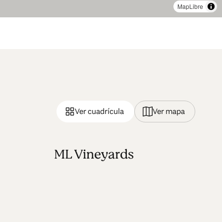
MapLibre
Ver cuadrícula
Ver mapa
ML Vineyards
SA
L
e