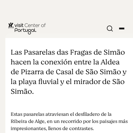
NATURALEZA Y AIRE LIBRE
Pasarelas de
Las Pasarelas das Fragas de Simão
las Fragas de
hacen la conexión entre la Aldea
de Pizarra de Casal de São Simão y
São Simão
la playa fluvial y el mirador de São
Simão.
Estas pasarelas atraviesan el desfiladero de la
Ribeira de Alge, en un recorrido por los paisajes más
impresionantes, llenos de contrastes.