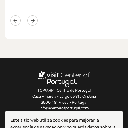
TCP/ARPT Centro de Portugal
Casa Amarela • Largo de Sta Cristina
3500-181 Viseu • Portugal
info@centerofportugal.com
Este sitio web utiliza cookies para mejorar la
SOBRE ESTE SITIO WEB
experiencia de navegación y no guarda datos sobre la