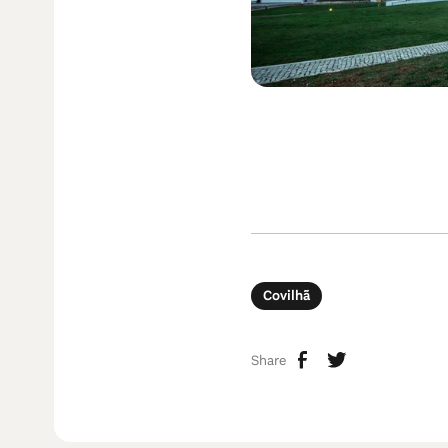
Covilhã
Share