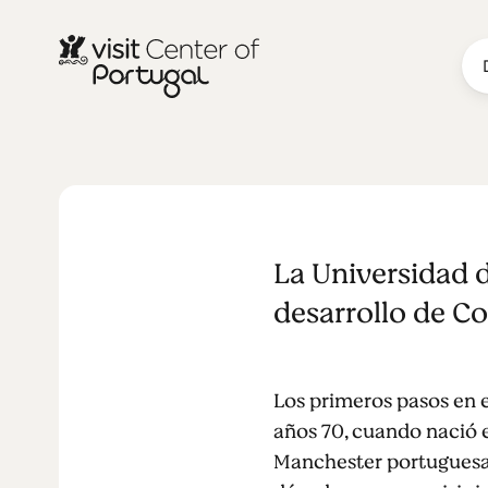
MONUMENTOS Y ATRACCIONES
Universidad 
La Universidad d
desarrollo de Co
Los primeros pasos en el
años 70, cuando nació el
Manchester portuguesa", 