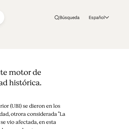
Búsqueda
Español
ior
nte motor de
ad histórica.
ior (UBI) se dieron en los
udad, otrora considerada "La
se vio afectada, en esta