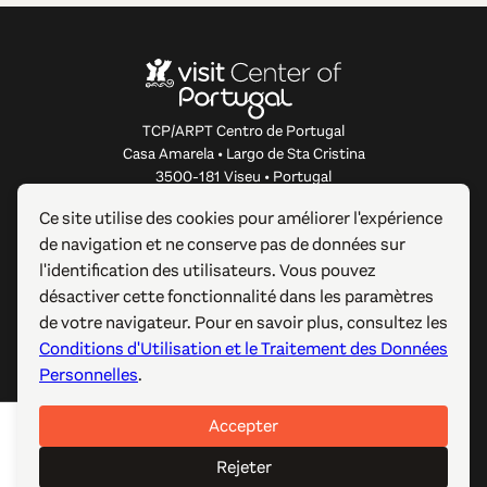
TCP/ARPT Centro de Portugal
Casa Amarela • Largo de Sta Cristina
3500-181 Viseu • Portugal
info@centerofportugal.com
Ce site utilise des cookies pour améliorer l'expérience
de navigation et ne conserve pas de données sur
À PROPOS DE CE SITE WEB
l'identification des utilisateurs. Vous pouvez
désactiver cette fonctionnalité dans les paramètres
LIENS UTILES
de votre navigateur. Pour en savoir plus, consultez les
Conditions d'Utilisation et le Traitement des Données
SUIVEZ-NOUS
Personnelles
.
Accepter
© 2012-2026 TCP/ARPT Centro de Portugal. Tous droits
réservés. Made by
GOMO Digital
.
Rejeter