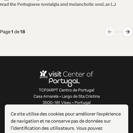
read the Portuguese nostalgia and melancholic soul, as (...)
Page
1
de
18
TCP/ARPT Centro de Portugal
Casa Amarela • Largo de Sta Cristina
3500-181 Viseu • Portugal
info@centerofportugal.com
Ce site utilise des cookies pour améliorer l'expérience
de navigation et ne conserve pas de données sur
À PROPOS DE CE SITE WEB
l'identification des utilisateurs. Vous pouvez