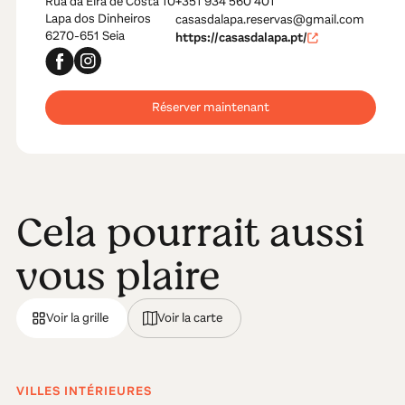
Rua da Eira de Costa 10
+351 934 560 401
Lapa dos Dinheiros
casasdalapa.reservas@gmail.com
6270-651 Seia
https://casasdalapa.pt/
Réserver maintenant
Cela pourrait aussi
vous plaire
Voir la grille
Voir la carte
VILLES INTÉRIEURES