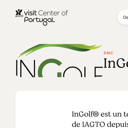
De
DMC
InG
InGolf® est un t
de IAGTO depuis 