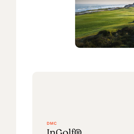
DMC
InGolf®