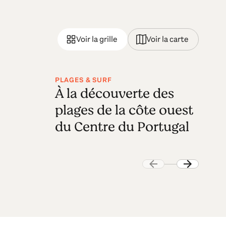
Voir la grille
Voir la carte
PLAGES & SURF
NO
À la découverte des
E
plages de la côte ouest
W
du Centre du Portugal