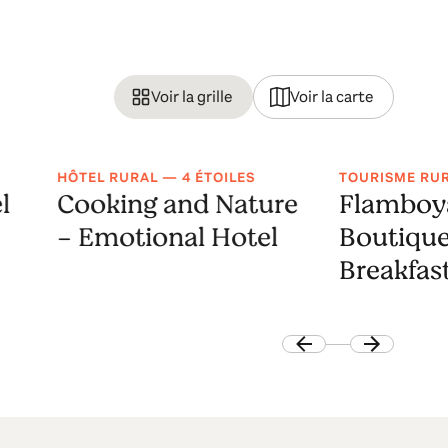
Voir la grille
Voir la carte
HÔTEL RURAL — 4 ÉTOILES
TOURISME RU
l
Cooking and Nature
Flamboy
- Emotional Hotel
Boutique
Breakfas