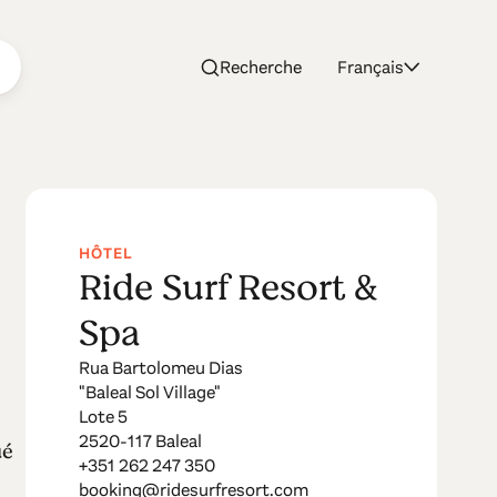
Recherche
Français
HÔTEL
Ride Surf Resort &
Spa
Rua Bartolomeu Dias
"Baleal Sol Village"
Lote 5
2520-117 Baleal
ué
+351 262 247 350
booking@ridesurfresort.com