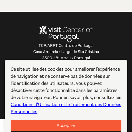
TCP/ARPT Centro de Portugal
Casa Amarela • Largo de Sta Cristina
3500-181 Viseu • Portugal
info@centerofportugal.com
Ce site utilise des cookies pour améliorer l'expérience
de navigation et ne conserve pas de données sur
À PROPOS DE CE SITE WEB
l'identification des utilisateurs. Vous pouvez
désactiver cette fonctionnalité dans les paramètres
LIENS UTILES
de votre navigateur. Pour en savoir plus, consultez les
Conditions d'Utilisation et le Traitement des Données
SUIVEZ-NOUS
Personnelles
.
Accepter
© 2012-2026 TCP/ARPT Centro de Portugal. Tous droits