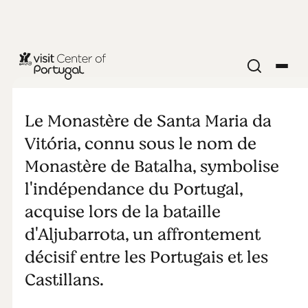
EGLISES & MONASTÈRES
Monastère de
Le Monastère de Santa Maria da
Batalha
Vitória, connu sous le nom de
Monastère de Batalha, symbolise
Patrimoine
l'indépendance du Portugal,
acquise lors de la bataille
Mondiale de
d'Aljubarrota, un affrontement
UNESCO
décisif entre les Portugais et les
Castillans.