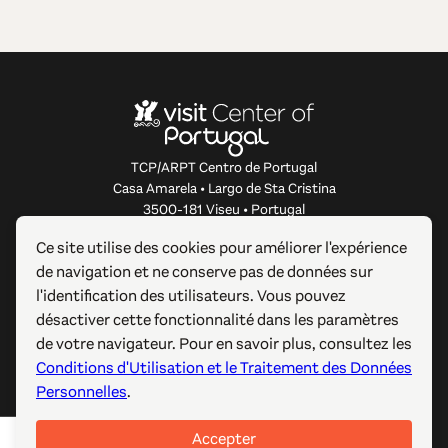
TCP/ARPT Centro de Portugal
Casa Amarela • Largo de Sta Cristina
3500-181 Viseu • Portugal
info@centerofportugal.com
Ce site utilise des cookies pour améliorer l'expérience
de navigation et ne conserve pas de données sur
À PROPOS DE CE SITE WEB
l'identification des utilisateurs. Vous pouvez
désactiver cette fonctionnalité dans les paramètres
LIENS UTILES
de votre navigateur. Pour en savoir plus, consultez les
Conditions d'Utilisation et le Traitement des Données
SUIVEZ-NOUS
Personnelles
.
Accepter