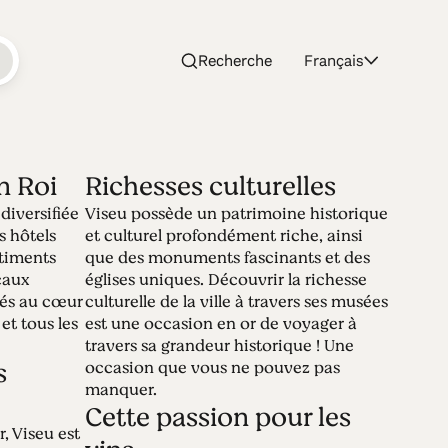
Recherche
Français
 Roi
Richesses culturelles
diversifiée
Viseu possède un patrimoine historique
eu
 hôtels
et culturel profondément riche, ainsi
timents
que des monuments fascinants et des
caux
églises uniques. Découvrir la richesse
ués au cœur
culturelle de la ville à travers ses musées
la meilleure ville où vivre au Portugal.
 et tous les
est une occasion en or de voyager à
 les principales attractions de Viseu, une
travers sa grandeur historique ! Une
fleurs !
s
occasion que vous ne pouvez pas
manquer.
Cette passion pour les
r, Viseu est