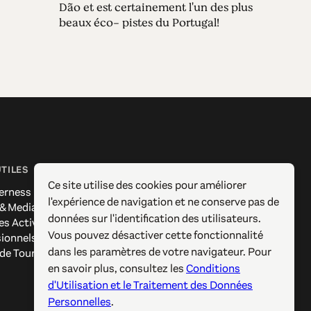
Dão et est certainement l'un des plus
beaux éco- pistes du Portugal!
UTILES
SUIVEZ-NOUS
Ce site utilise des cookies pour améliorer
erness
Facebook
l'expérience de navigation et ne conserve pas de
 & Media
Instagram
données sur l'identification des utilisateurs.
es Actives
X / Twitter
Vous pouvez désactiver cette fonctionnalité
sionnels
Pinterest
dans les paramètres de votre navigateur. Pour
 de Tourisme
YouTube
en savoir plus, consultez les
Conditions
d'Utilisation et le Traitement des Données
Personnelles
.