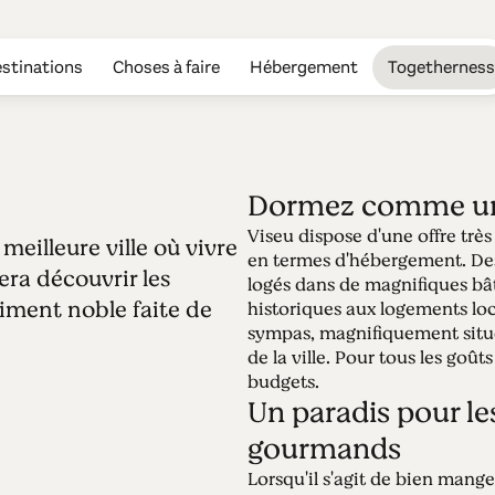
stinations
Choses à faire
Hébergement
Togetherness
Dormez comme un
Viseu dispose d'une offre très 
meilleure ville où vivre
Édition 54 - Vis
en termes d'hébergement. Des
era découvrir les
logés dans de magnifiques bâ
aiment noble faite de
historiques aux logements lo
25.04.2022 • 08.05.2022
sympas, magnifiquement sit
Viseu a été distinguée à trois reprises comme 
de la ville. Pour tous les goûts
Ce circuit de 48 heures vous guidera à travers
budgets.
ville véritablement noble faite de granit et de 
Un paradis pour le
gourmands
Lorsqu'il s'agit de bien mange