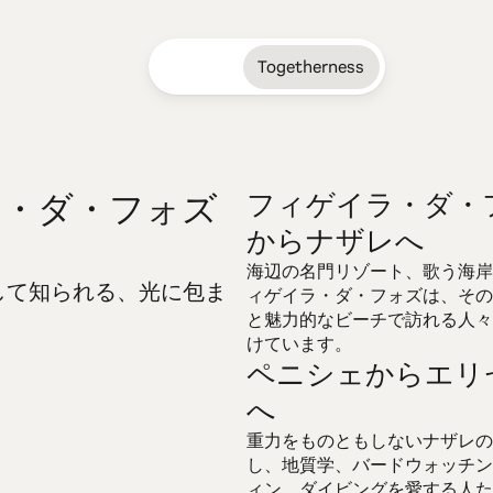
Togetherness
ラ・ダ・フォズ
フィゲイラ・ダ・
からナザレへ
第98号 - 大阪
海辺の名門リゾート、歌う海岸
して知られる、光に包ま
ィゲイラ・ダ・フォズは、その
14.04.2025 • 28.04.2025
と魅力的なビーチで訪れる人々
「海洋：青い対話」をテーマに、2025年大阪万
けています。
ペニシェからエリ
す。ポルトガルと日本は500年の歴史を共有
とともに、緊急のブルーエコノミー始動が急務
へ
旅し、象徴的な海岸沿いの町、素晴らしいサー
重力をものともしないナザレの
ていきます。
し、地質学、バードウォッチン
ィン、ダイビングを愛する人た