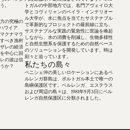
う。
トガルの中部地方では、名門アヴェイロ大
学とコヴィリャンのベイラ・インテリオー
ル大学が、水に焦点を当てたサステナブル
力の究極の
で革新的なプロジェクトの最前線に立ち、
、ハワイア
サステナブルな実践の緊急性に世論を喚起
マクナマラ
しながら、水の消費を削減し、生物多様性
すべき漁村
と自然生態系を保護するための自然ベース
ザレの経済
のソリューションを開発しています。時は
を中心に回
刻々と迫っています。
レの波は信
私たちの島々
うか？
ペニシェ沖の美しいロケーションにあるベ
ルレンガ群島は、ポルトガル本土で唯一の
島嶼保護区です。ベルレンガ、エステラス
および周辺の島々は、1981年9月3日にベル
レンガ自然保護区に分類されました。