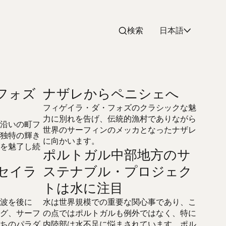
検索
日本語
フォズ
ナザレからペニシェへ
フィゲイラ・ダ・フォズのクラシックな魅
力に別れを告げ、伝統的漁村でありながら
沿いの町フ
世界のサーフィンのメッカとなったナザレ
独特の輝き
に向かいます。
を魅了し続
ポルトガル中部地方のサ
博が4月13日から10月13日まで開催されま
セイラ
ステナブル・プロジェク
し、海洋のサステナブルに対する共通の懸念
となっています。本号では、大西洋沿岸を
トは水に注目
フスポット、居心地の良い漁村をご紹介し
波を後に
水は世界規模での重要な関心事であり、こ
グ、サーフ
の点ではポルトガルも例外ではなく、特に
ちのパラダ
内陸部は水不足に悩まされています。ポル