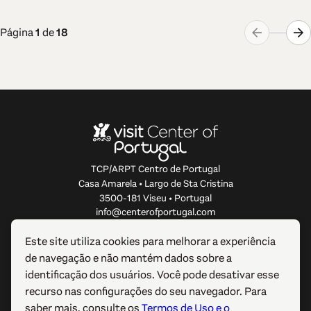
Página
1
de
18
TCP/ARPT Centro de Portugal
Casa Amarela • Largo de Sta Cristina
3500-181 Viseu • Portugal
info@centerofportugal.com
Este site utiliza cookies para melhorar a experiência
SOBRE ESTE WEBSITE
de navegação e não mantém dados sobre a
identificação dos usuários. Você pode desativar esse
LIGAÇÕES ÚTEIS
recurso nas configurações do seu navegador. Para
saber mais, consulte os
Termos de Uso e o