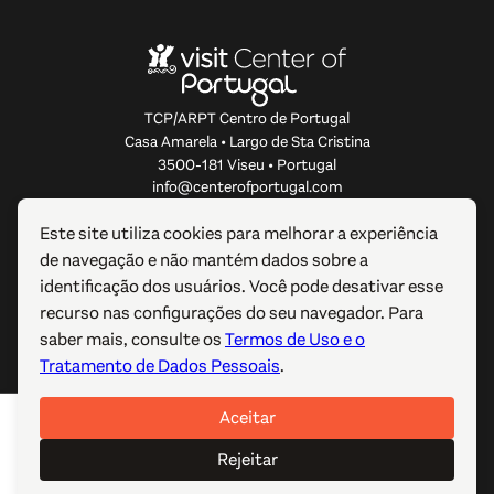
TCP/ARPT Centro de Portugal
Casa Amarela • Largo de Sta Cristina
3500-181 Viseu • Portugal
info@centerofportugal.com
Este site utiliza cookies para melhorar a experiência
SOBRE ESTE WEBSITE
de navegação e não mantém dados sobre a
identificação dos usuários. Você pode desativar esse
LIGAÇÕES ÚTEIS
recurso nas configurações do seu navegador. Para
saber mais, consulte os
Termos de Uso e o
SIGA-NOS
Tratamento de Dados Pessoais
.
Aceitar
© 2012-2026 TCP/ARPT Centro de Portugal. Todos os
direitos reservados. Made by
GOMO Digital
.
Rejeitar