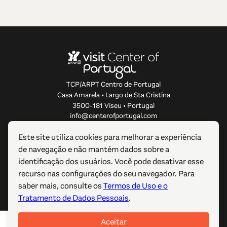
TCP/ARPT Centro de Portugal
Casa Amarela • Largo de Sta Cristina
3500-181 Viseu • Portugal
info@centerofportugal.com
Este site utiliza cookies para melhorar a experiência
SOBRE ESTE WEBSITE
de navegação e não mantém dados sobre a
identificação dos usuários. Você pode desativar esse
LIGAÇÕES ÚTEIS
recurso nas configurações do seu navegador. Para
saber mais, consulte os
Termos de Uso e o
SIGA-NOS
Tratamento de Dados Pessoais
.
Aceitar