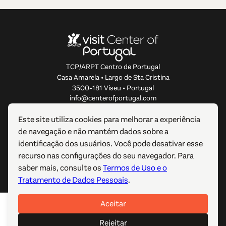
TCP/ARPT Centro de Portugal
Casa Amarela • Largo de Sta Cristina
3500-181 Viseu • Portugal
info@centerofportugal.com
Este site utiliza cookies para melhorar a experiência
SOBRE ESTE WEBSITE
de navegação e não mantém dados sobre a
identificação dos usuários. Você pode desativar esse
LIGAÇÕES ÚTEIS
recurso nas configurações do seu navegador. Para
saber mais, consulte os
Termos de Uso e o
SIGA-NOS
Tratamento de Dados Pessoais
.
Aceitar
© 2012-2026 TCP/ARPT Centro de Portugal. Todos os
direitos reservados. Made by
GOMO Digital
.
Rejeitar